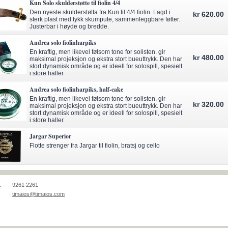
Kun Solo skulderstøtte til fiolin 4/4
Den nyeste skulderstøtta fra Kun til 4/4 fiolin. Lagd i
kr 620.00
sterk plast med tykk skumpute, sammenleggbare føtter.
Justerbar i høyde og bredde.
Andrea solo fiolinharpiks
En kraftig, men likevel følsom tone for solisten. gir
kr 480.00
maksimal projeksjon og ekstra stort bueuttrykk. Den har
stort dynamisk område og er ideell for solospill, spesielt
i store haller.
Andrea solo fiolinharpiks, half-cake
En kraftig, men likevel følsom tone for solisten. gir
kr 320.00
maksimal projeksjon og ekstra stort bueuttrykk. Den har
stort dynamisk område og er ideell for solospill, spesielt
i store haller.
Jargar Superior
Flotte strenger fra Jargar til fiolin, bratsj og cello
:
9261 2261
timaios@timaios.com