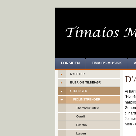
FORSIDEN
TIMAIOS MUSIKK
NYHETER
D'
BUER OG TILBEHØR
STRENGER
Vi har 
"Hvorf
FIOLINSTRENGER
harpiks
Generel
Thomastik-Infeld
til har
Corelli
Jo mørk
Men - 
Pirastro
Larsen