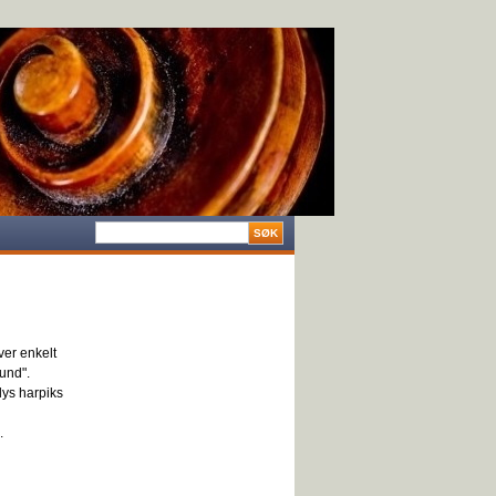
ver enkelt
ound".
lys harpiks
.