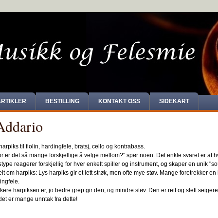
ARTIKLER
BESTILLING
KONTAKT OSS
SIDEKART
Addario
harpiks til fiolin, hardingfele, bratsj, cello og kontrabass.
or er det så mange forskjellige å velge mellom?" spør noen. Det enkle svaret er at h
type reagerer forskjellig for hver enkelt spiller og instrument, og skaper en unik "s
t om harpiks: Lys harpiks gir et lett strøk, men ofte mye støv. Mange foretrekker en 
dingfele.
ere harpiksen er, jo bedre grep gir den, og mindre støv. Den er rett og slett seigere
det er mange unntak fra dette!