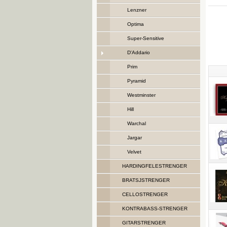
Lenzner
Optima
Super-Sensitive
D'Addario
Prim
Pyramid
Westminster
Hill
Warchal
Jargar
Velvet
HARDINGFELESTRENGER
BRATSJSTRENGER
CELLOSTRENGER
KONTRABASS-STRENGER
GITARSTRENGER