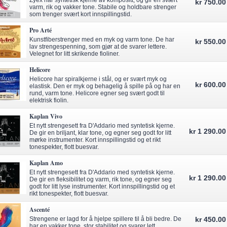
Zyex har syntetisk kjerne av kompositt, og gir en svært
kr 750.00
varm, rik og vakker tone. Stabile og holdbare strenger
som trenger svært kort innspillingstid.
Pro Arté
Kunstfiberstrenger med en myk og varm tone. De har
kr 550.00
lav strengespenning, som gjør at de svarer lettere.
Velegnet for litt skrikende fioliner.
Helicore
Helicore har spiralkjerne i stål, og er svært myk og
kr 600.00
elastisk. Den er myk og behagelig å spille på og har en
rund, varm tone. Helicore egner seg svært godt til
elektrisk fiolin.
Kaplan Vivo
Et nytt strengesett fra D'Addario med syntetisk kjerne.
kr 1 290.00
De gir en briljant, klar tone, og egner seg godt for litt
mørke instrumenter. Kort innspillingstid og et rikt
tonespekter, flott buesvar.
Kaplan Amo
Et nytt strengesett fra D'Addario med syntetisk kjerne.
kr 1 290.00
De gir en fleksibilitet og varm, rik tone, og egner seg
godt for litt lyse instrumenter. Kort innspillingstid og et
rikt tonespekter, flott buesvar.
Ascenté
Strengene er lagd for å hjelpe spillere til å bli bedre. De
kr 450.00
har en vakker tone, stor stabilitet og svarer lett.