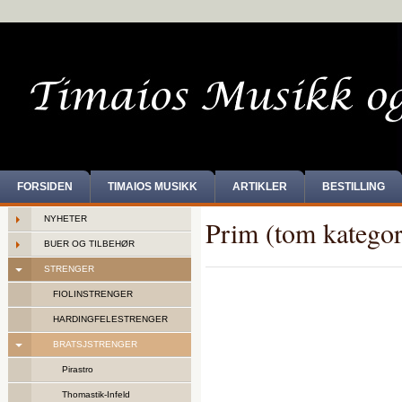
FORSIDEN
TIMAIOS MUSIKK
ARTIKLER
BESTILLING
NYHETER
Prim (tom kategor
BUER OG TILBEHØR
STRENGER
FIOLINSTRENGER
HARDINGFELESTRENGER
BRATSJSTRENGER
Pirastro
Thomastik-Infeld