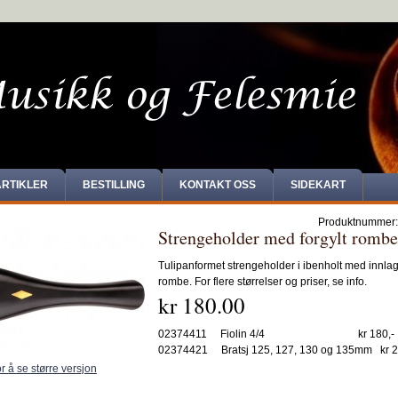
ARTIKLER
BESTILLING
KONTAKT OSS
SIDEKART
Produktnummer
Strengeholder med forgylt rombe
Tulipanformet strengeholder i ibenholt med innlagt
rombe. For flere størrelser og priser, se info.
kr 180.00
02374411 Fiolin 4/4 kr 180,-
02374421 Bratsj 125, 127, 130 og 135mm kr 2
or å se større versjon