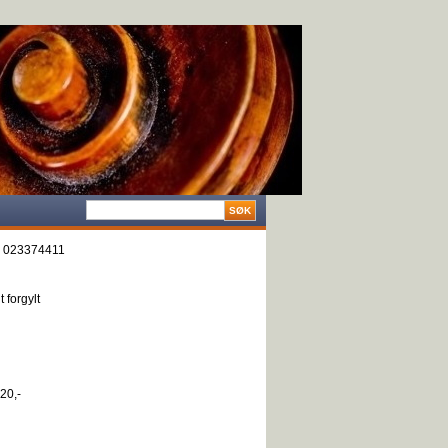
:
023374411
 forgylt
20,-