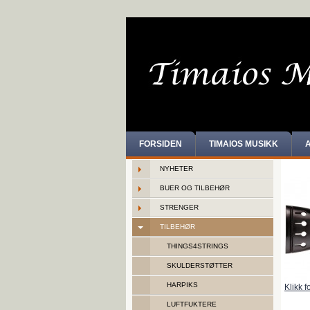
FORSIDEN
TIMAIOS MUSIKK
NYHETER
BUER OG TILBEHØR
STRENGER
TILBEHØR
THINGS4STRINGS
SKULDERSTØTTER
HARPIKS
Klikk f
LUFTFUKTERE